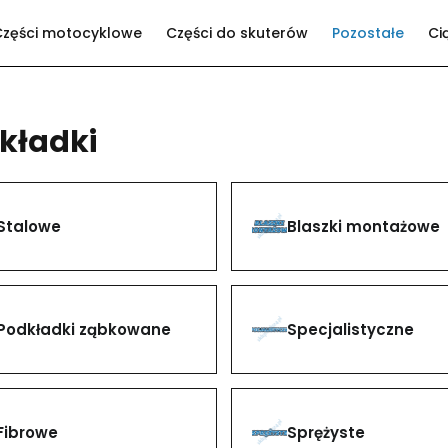
Części motocyklowe
Części do skuterów
Pozostałe
Ci
kładki
Stalowe
Blaszki montażowe
Podkładki ząbkowane
Specjalistyczne
Fibrowe
Sprężyste