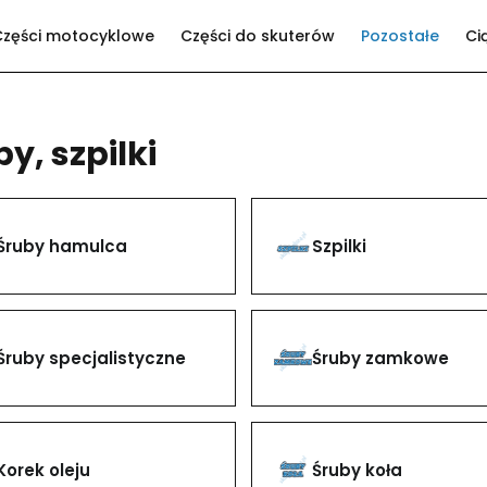
Części motocyklowe
Części do skuterów
Pozostałe
Ci
y, szpilki
Śruby hamulca
Szpilki
Śruby specjalistyczne
Śruby zamkowe
Korek oleju
Śruby koła