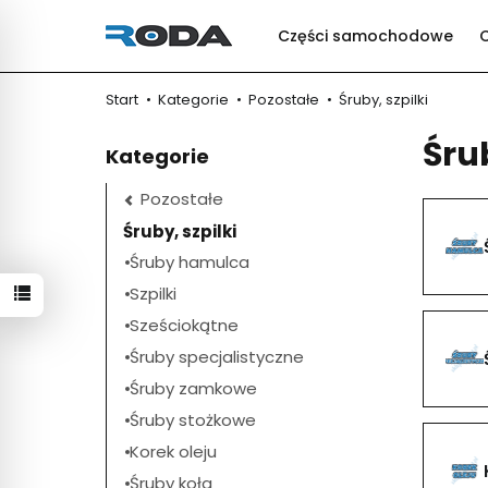
Części samochodowe
Start
Kategorie
Pozostałe
Śruby, szpilki
Śrub
Kategorie
Pozostałe
Śruby, szpilki
Śruby hamulca
Szpilki
Sześciokątne
Śruby specjalistyczne
Śruby zamkowe
Śruby stożkowe
Korek oleju
Śruby koła