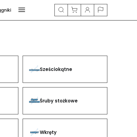
ągniki
Sześciokątne
Śruby stożkowe
Wkręty