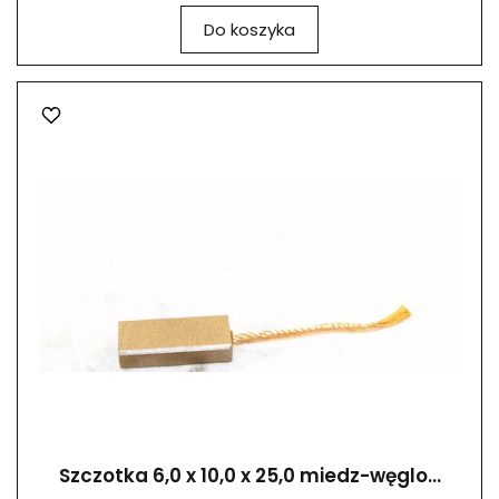
Do koszyka
Szczotka 6,0 x 10,0 x 25,0 miedz-węglo...