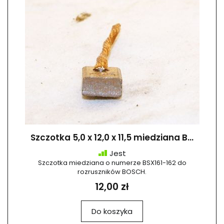
Szczotka 5,0 x 12,0 x 11,5 miedziana B...
Jest
Szczotka miedziana o numerze BSX161-162 do
rozruszników BOSCH.
12,00 zł
Do koszyka