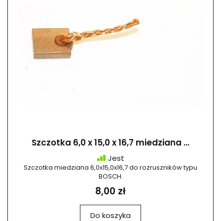
Szczotka 6,0 x 15,0 x 16,7 miedziana ...
Jest
Szczotka miedziana 6,0x15,0x16,7 do rozruszników typu
BOSCH.
8,00 zł
Do koszyka