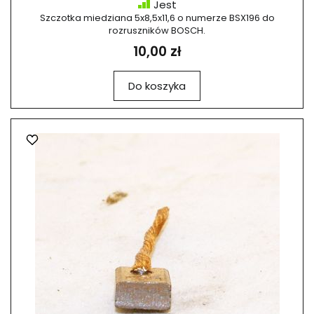
Jest
Szczotka miedziana 5x8,5x11,6 o numerze BSX196 do
rozruszników BOSCH.
10,00 zł
Do koszyka