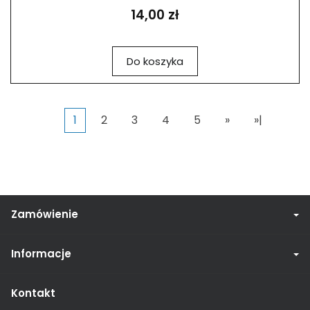
14,00 zł
Do koszyka
1
2
3
4
5
»
»|
Zamówienie
Informacje
Kontakt