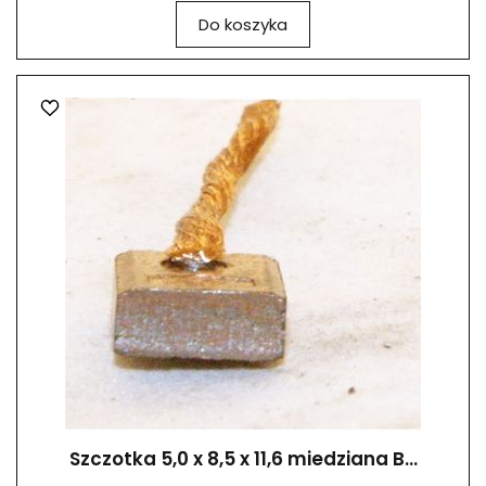
Do koszyka
Szczotka 5,0 x 8,5 x 11,6 miedziana B...