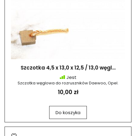
Szczotka 4,5 x 13,0 x 12,5 / 13,0 węgl...
Jest
Szczotka węglowa do rozruszników Daewoo, Opel.
10,00 zł
Do koszyka