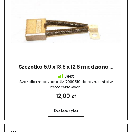
Szczotka 5,9 x 13,8 x 12,6 miedziana ...
Jest
Szczotka miedziana JM 7060510 do rozruszników
motocyklowych.
12,00 zł
Do koszyka