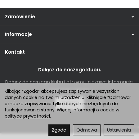
Zamówienie
Informacje
Kontakt
Dołącz do naszego klubu.
Dołącz do naszego klubu i otrzymuj ciekawe informacje,
promocje i rabaty.
Klikając “Zgoda” akceptujesz zapisywanie wszystkich
danych cookie na twoim urządzeniu. Kliknięcie “Odmowa”
Dołącz
oznacza zapisywanie tylko danych niezbędnych do
funkcjonowania strony. Więcej informacji o cookie w
polityce prywatności
.
Sklep internetowy SOTESHOP AI
Zgoda
Odmowa
Ustawienia