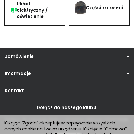
Układ
Części karoserii
elektryczny /
oświetlenie
Zamówienie
Informacje
Kontakt
Dołącz do naszego klubu.
Dołącz do naszego klubu i otrzymuj ciekawe informacje,
Klikając “Zgoda” akceptujesz zapisywanie wszystkich
promocje i rabaty.
danych cookie na twoim urządzeniu. Kliknięcie “Odmowa”