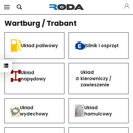
Wartburg / Trabant
Układ paliwowy
Silnik i osprzęt
Układ
Układ
kierowniczy /
napędowy
zawieszenie
Układ
Układ
wydechowy
hamulcowy