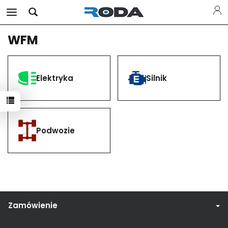
WFM
Elektryka
Silnik
Podwozie
Zamówienie