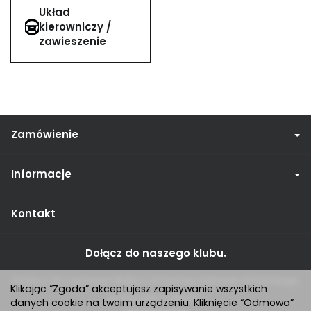
Układ
kierowniczy /
zawieszenie
Zamówienie
Informacje
Kontakt
Dołącz do naszego klubu.
Dołącz do naszego klubu i otrzymuj ciekawe informacje,
Klikając “Zgoda” akceptujesz zapisywanie wszystkich
promocje i rabaty.
danych cookie na twoim urządzeniu. Kliknięcie “Odmowa”