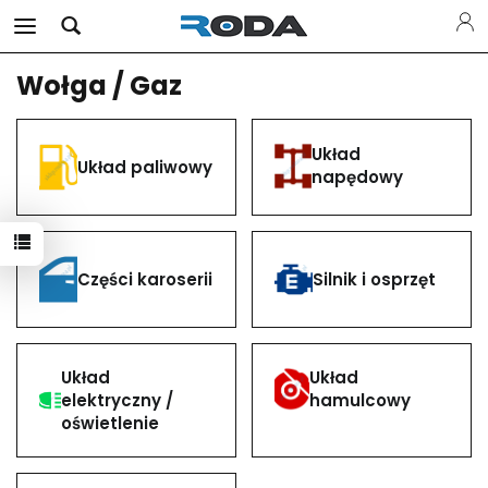
Wołga / Gaz
Układ
Układ paliwowy
napędowy
Części karoserii
Silnik i osprzęt
Układ
Układ
elektryczny /
hamulcowy
oświetlenie