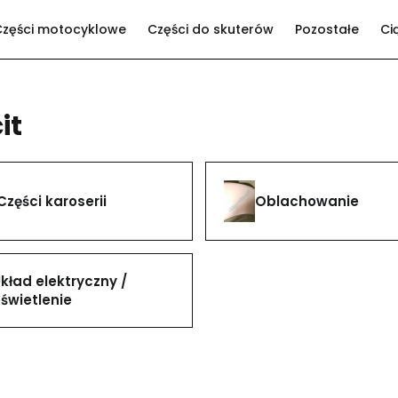
Części motocyklowe
Części do skuterów
Pozostałe
Ci
it
Części karoserii
Oblachowanie
kład elektryczny /
świetlenie