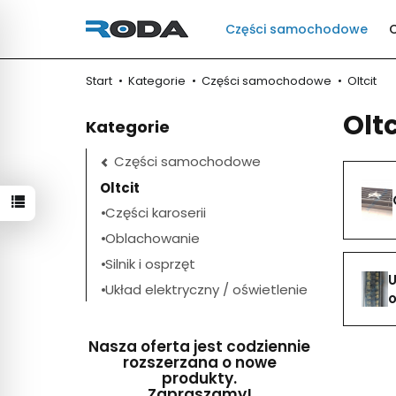
Części samochodowe
Start
Kategorie
Części samochodowe
Oltcit
Oltc
Kategorie
Części samochodowe
Oltcit
Części karoserii
Oblachowanie
Silnik i osprzęt
U
Układ elektryczny / oświetlenie
o
Nasza oferta jest codziennie
rozszerzana o nowe
produkty.
Zapraszamy!