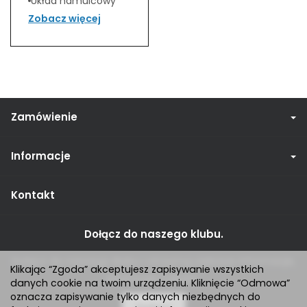
Układ hamulcowy
Zobacz więcej
Zamówienie
Informacje
Kontakt
Dołącz do naszego klubu.
Dołącz do naszego klubu i otrzymuj ciekawe informacje,
Klikając “Zgoda” akceptujesz zapisywanie wszystkich
promocje i rabaty.
danych cookie na twoim urządzeniu. Kliknięcie “Odmowa”
oznacza zapisywanie tylko danych niezbędnych do