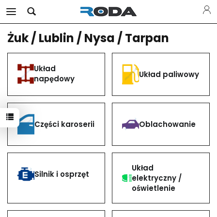
Żuk / Lublin / Nysa / Tarpan
Układ
Układ paliwowy
napędowy
Części karoserii
Oblachowanie
Układ
Silnik i osprzęt
elektryczny /
oświetlenie