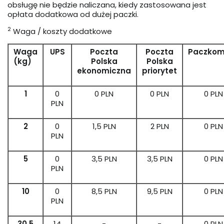
obsługę nie będzie naliczana, kiedy zastosowana jest
opłata dodatkowa od dużej paczki.
2
Waga / koszty dodatkowe
Waga
UPS
Poczta
Poczta
Paczkom
(kg)
Polska
Polska
ekonomiczna
priorytet
1
0
0 PLN
0 PLN
0 PLN
PLN
2
0
1,5 PLN
2 PLN
0 PLN
PLN
5
0
3,5 PLN
3,5 PLN
0 PLN
PLN
10
0
8,5 PLN
9,5 PLN
0 PLN
PLN
30.5
14
-
-
0 PLN