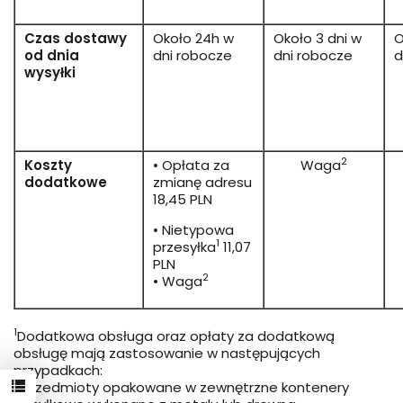
Czas dostawy
Około 24h w
Około 3 dni w
O
od dnia
dni robocze
dni robocze
d
wysyłki
2
Koszty
• Opłata za
Waga
dodatkowe
zmianę adresu
18,45 PLN
• Nietypowa
1
przesyłka
11,07
PLN
2
• Waga
1
Dodatkowa obsługa oraz opłaty za dodatkową
obsługę mają zastosowanie w następujących
przypadkach:
• Przedmioty opakowane w zewnętrzne kontenery