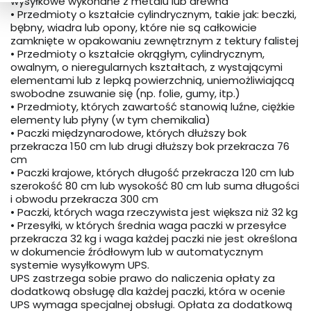
wysyłkowe wykonane z metalu lub drewna
• Przedmioty o kształcie cylindrycznym, takie jak: beczki,
bębny, wiadra lub opony, które nie są całkowicie
zamknięte w opakowaniu zewnętrznym z tektury falistej
• Przedmioty o kształcie okrągłym, cylindrycznym,
owalnym, o nieregularnych kształtach, z wystającymi
elementami lub z lepką powierzchnią, uniemożliwiającą
swobodne zsuwanie się (np. folie, gumy, itp.)
• Przedmioty, których zawartość stanowią luźne, ciężkie
elementy lub płyny (w tym chemikalia)
• Paczki międzynarodowe, których dłuższy bok
przekracza 150 cm lub drugi dłuższy bok przekracza 76
cm
• Paczki krajowe, których długość przekracza 120 cm lub
szerokość 80 cm lub wysokość 80 cm lub suma długości
i obwodu przekracza 300 cm
• Paczki, których waga rzeczywista jest większa niż 32 kg
• Przesyłki, w których średnia waga paczki w przesyłce
przekracza 32 kg i waga każdej paczki nie jest określona
w dokumencie źródłowym lub w automatycznym
systemie wysyłkowym UPS.
UPS zastrzega sobie prawo do naliczenia opłaty za
dodatkową obsługę dla każdej paczki, która w ocenie
UPS wymaga specjalnej obsługi. Opłata za dodatkową