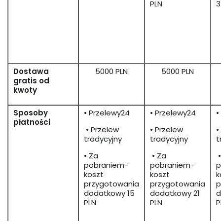
PLN
3
Dostawa
5000 PLN
5000 PLN
gratis od
kwoty
Sposoby
• Przelewy24
• Przelewy24
•
płatności
• Przelew
• Przelew
•
tradycyjny
tradycyjny
t
• Za
• Za
•
pobraniem-
pobraniem-
p
koszt
koszt
k
przygotowania
przygotowania
p
dodatkowy 15
dodatkowy 21
d
PLN
PLN
P