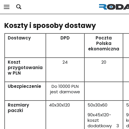
Koszty i sposoby dostawy
Dostawcy
DPD
Poczta
Polska
ekonomiczna
Koszt
24
20
przygotowania
w PLN
Ubezpieczenie
Do 10000 PLN
jest darmowe
Rozmiary
40x30x120
50x30x60
5
paczki
90x45x120-
9
koszt
k
dodatkowy 3