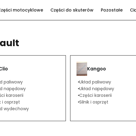
Części motocyklowe
Części do skuterów
Pozostałe
Ci
ault
Clio
Kangoo
d paliwowy
Układ paliwowy
ad napędowy
Układ napędowy
ci karoserii
Części karoserii
k i osprzęt
Silnik i osprzęt
ad wydechowy