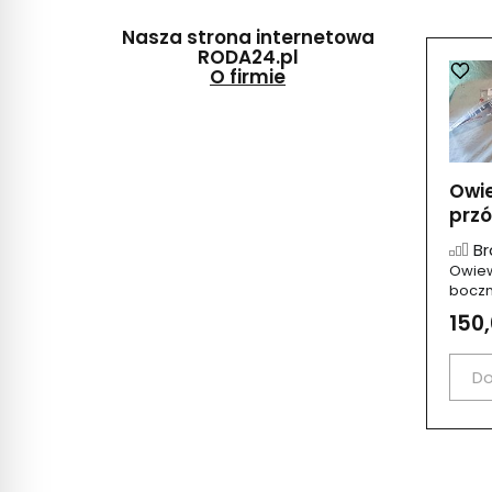
Nasza strona internetowa
RODA24.pl
O firmie
Owi
przód
Br
Owiew
boczn
150,
Do