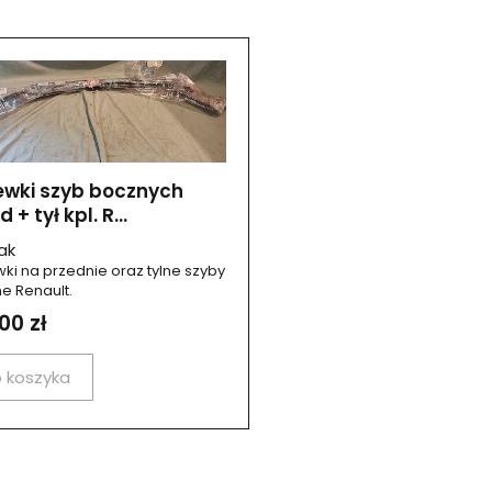
ewki szyb bocznych
 + tył kpl. R...
ak
ki na przednie oraz tylne szyby
e Renault.
00 zł
 koszyka