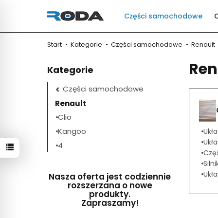
Części samochodowe
Start
Kategorie
Części samochodowe
Renault
Ren
Kategorie
Części samochodowe
Renault
Clio
Kangoo
Ukła
Ukł
4
Częś
Silni
Ukł
Nasza oferta jest codziennie
rozszerzana o nowe
produkty.
Zapraszamy!