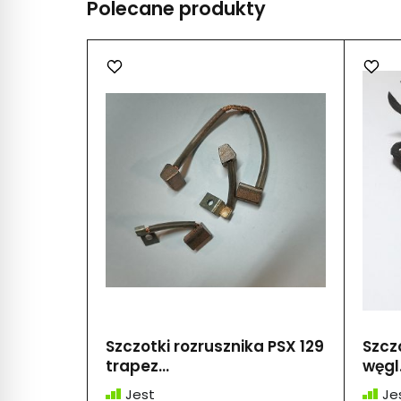
Polecane produkty
Szczotki rozrusznika PSX 129
Szczo
trapez...
węgl.
Jest
Je