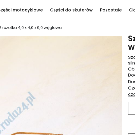
Części motocyklowe
Części do skuterów
Pozostałe
Ci
Szczotka 4,0 x 4,0 x 9,0 węglowa
S
w
Sz
sil
Ob
Dod
Do
Cza
cz