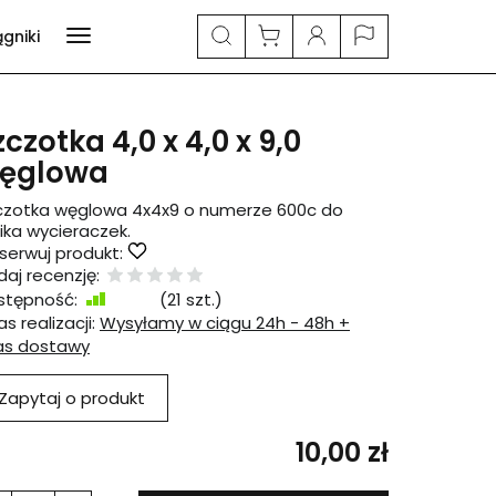
ągniki
zczotka 4,0 x 4,0 x 9,0
ęglowa
czotka węglowa 4x4x9 o numerze 600c do
nika wycieraczek.
serwuj produkt:
aj recenzję:
stępność:
Jest
(
21
szt.)
s realizacji:
Wysyłamy w ciągu 24h - 48h +
as dostawy
Zapytaj o produkt
10,00 zł