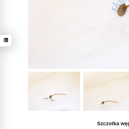
Szczotka
wę